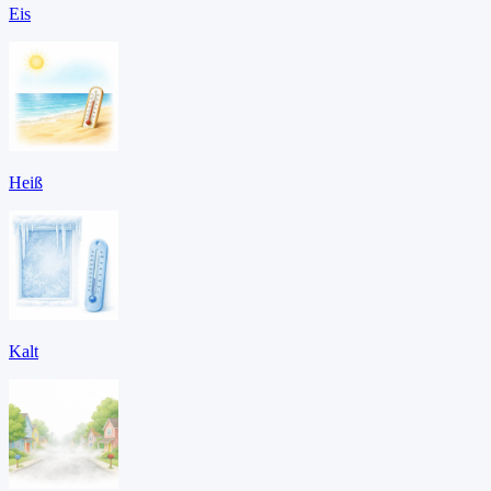
Eis
Heiß
Kalt