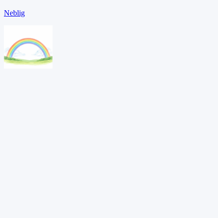
Neblig
Regenbogen
Regnerisch
PDF herunterladen →
Adaptives Lernen entdecken?