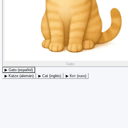
Gato
▶ Gato (español)
▶ Katze (alemán)
▶ Cat (inglés)
▶ Кот (ruso)