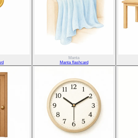
Manta
ard
Manta flashcard