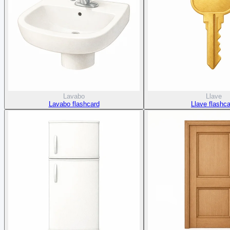
Lavabo
Llave
Lavabo flashcard
Llave flashc