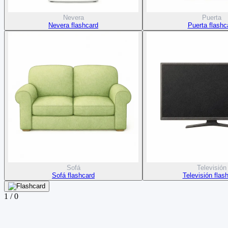
Nevera
Puerta
Nevera flashcard
Puerta flashc
Sofá
Televisión
Sofá flashcard
Televisión flas
1
/
0