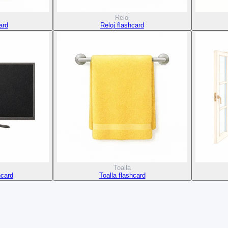
Reloj
ard
Reloj flashcard
Toalla
hcard
Toalla flashcard