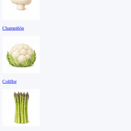
Champiñón
Coliflor