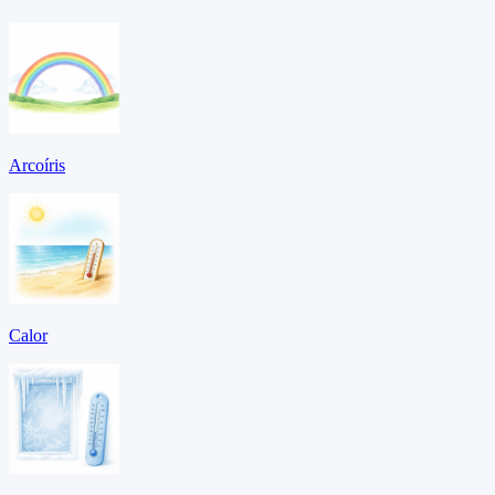
Arcoíris
Calor