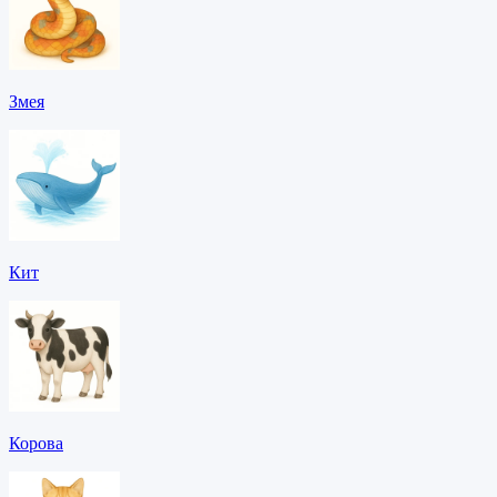
Змея
Кит
Корова