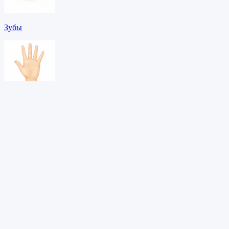
Зубы
Кисть
Колено
Скачать PDF →
Адаптивное обучение