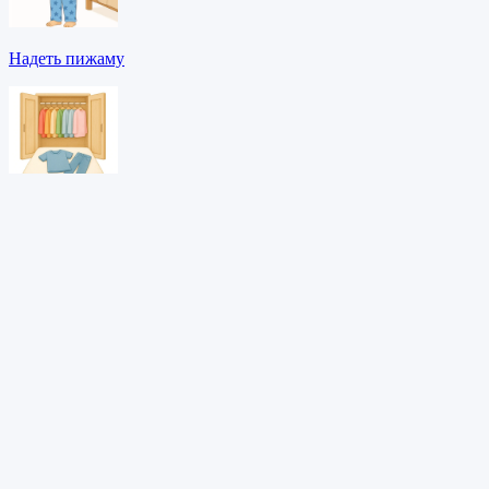
Надеть пижаму
Одеться
Позавтракать
Скачать PDF →
Адаптивное обучение