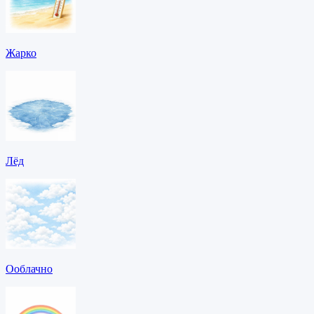
Жарко
Лёд
Ооблачно