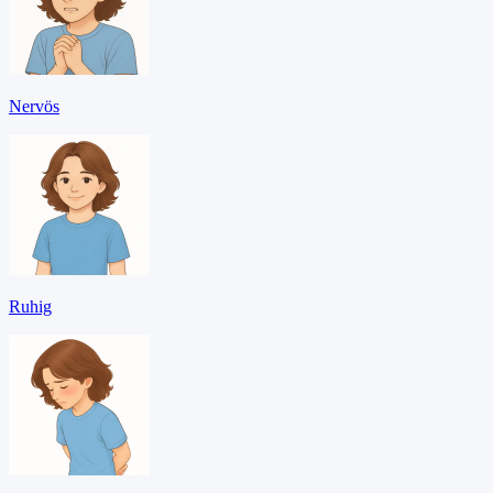
Nervös
Ruhig