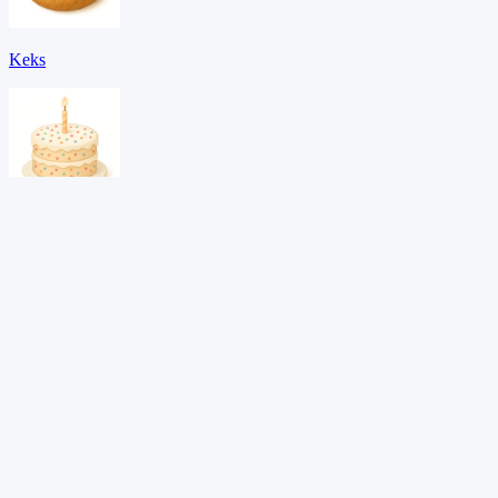
Keks
Kuchen
Milch
PDF herunterladen →
Adaptives Lernen entdecken?