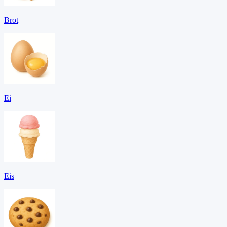
Brot
Ei
Eis