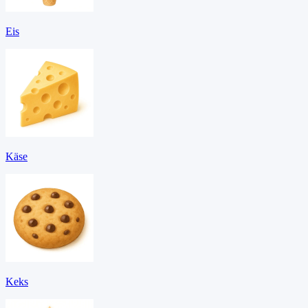
Eis
Käse
Keks