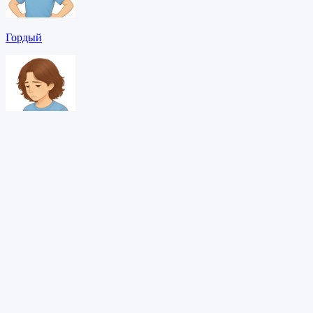
Гордый
Грустный
Злой
Скачать PDF →
Адаптивное обучение