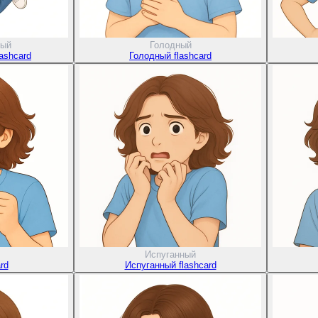
ный
Голодный
ashcard
Голодный flashcard
Испуганный
rd
Испуганный flashcard