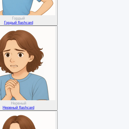
Гордый
Гордый flashcard
Нервный
Нервный flashcard