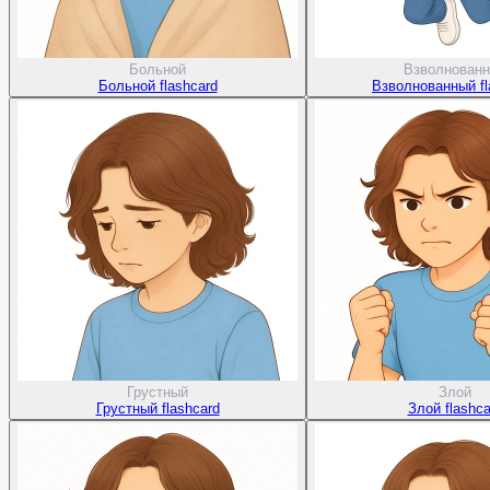
Больной
Взволнован
Больной flashcard
Взволнованный fl
Грустный
Злой
Грустный flashcard
Злой flashca