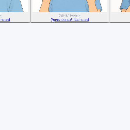
й
Удивлённый
shcard
Удивлённый flashcard