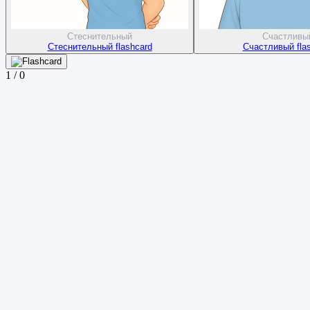
Стеснительный
Счастливы
Стеснительный flashcard
Счастливый fla
1
/
0