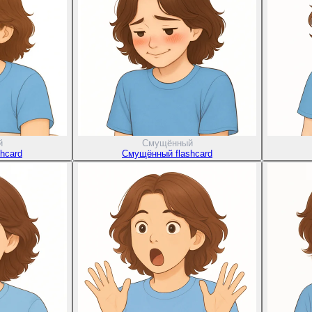
й
Смущённый
hcard
Смущённый flashcard