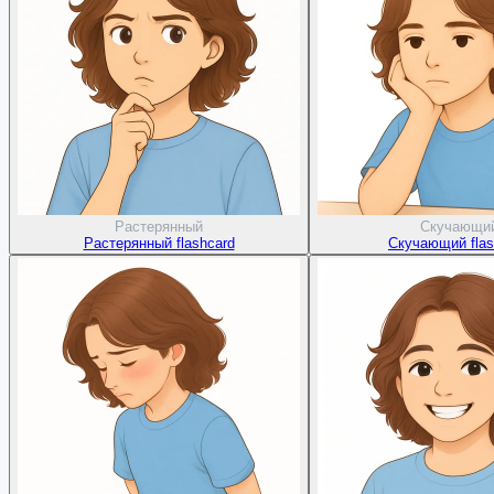
Растерянный
Скучающи
Растерянный flashcard
Скучающий flas