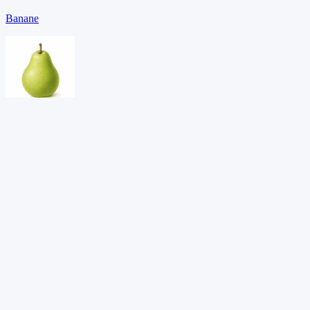
Banane
Birne
Erdbeere
PDF herunterladen →
Adaptives Lernen entdecken?