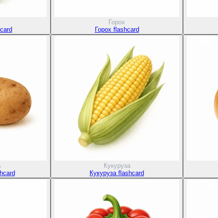
Горох
card
Горох flashcard
ь
Кукуруза
hcard
Кукуруза flashcard