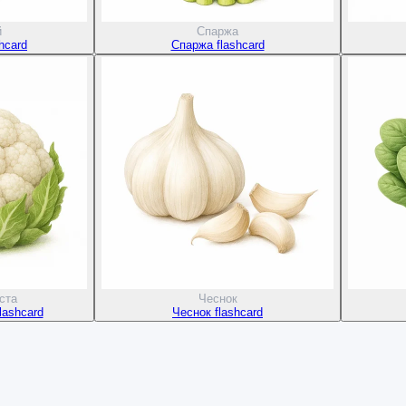
й
Спаржа
hcard
Спаржа flashcard
ста
Чеснок
lashcard
Чеснок flashcard