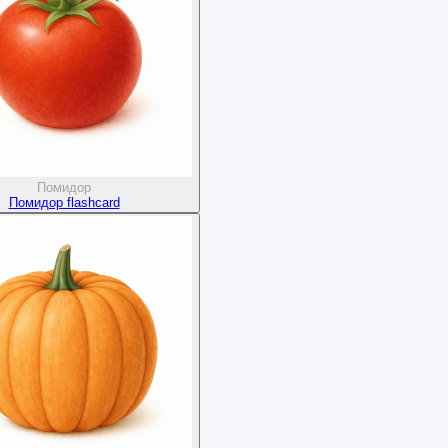
Помидор
Помидор flashcard