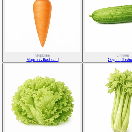
Морковь
Огурец
Морковь flashcard
Огурец flashc